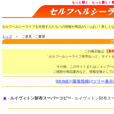
もっと輝く、もっと磨く！
セルフヘルシーライフを目指す人たちへの情報や商品がいっぱい！美しく
トップ
＞ ご意見・ご要望
ご
この掲示板は
【美
「セルフヘルシーライフ美学ねっと」サイト
その他、このサイトまたはショップへ
ご感想や商品案内など、情報交換として
[
HOME
] [
新規投稿
] [
ツリー表示
★
-
ルイヴィトン財布スーパーコピー
- ルイヴィトン財布スーパーコピ