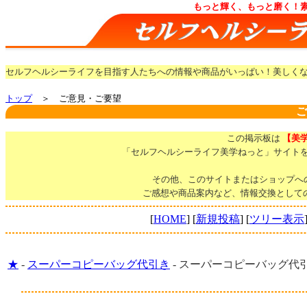
もっと輝く、もっと磨く！
セルフヘルシーライフを目指す人たちへの情報や商品がいっぱい！美しく
トップ
＞ ご意見・ご要望
ご
この掲示板は
【美
「セルフヘルシーライフ美学ねっと」サイト
その他、このサイトまたはショップへ
ご感想や商品案内など、情報交換として
[
HOME
] [
新規投稿
] [
ツリー表示
★
-
スーパーコピーバッグ代引き
-
スーパーコピーバッグ代引き [202