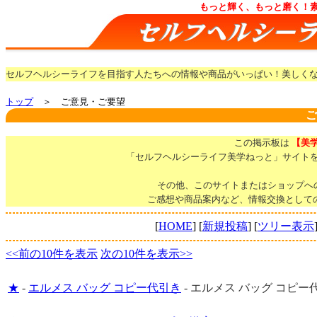
もっと輝く、もっと磨く！
セルフヘルシーライフを目指す人たちへの情報や商品がいっぱい！美しく
トップ
＞ ご意見・ご要望
ご
この掲示板は
【美
「セルフヘルシーライフ美学ねっと」サイト
その他、このサイトまたはショップへ
ご感想や商品案内など、情報交換として
[
HOME
] [
新規投稿
] [
ツリー表示
<<前の10件を表示
次の10件を表示>>
★
-
エルメス バッグ コピー代引き
-
エルメス バッグ コピー代引き [2